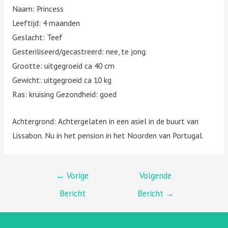
Naam: Princess
Leeftijd: 4 maanden
Geslacht: Teef
Gesteriliseerd/gecastreerd: nee, te jong.
Grootte: uitgegroeid ca 40 cm
Gewicht: uitgegroeid ca 10 kg
Ras: kruising Gezondheid: goed
Achtergrond: Achtergelaten in een asiel in de buurt van
Lissabon. Nu in het pension in het Noorden van Portugal.
BERICHT
←
Vorige
Volgende
Bericht
Bericht
→
NAVIGATIE