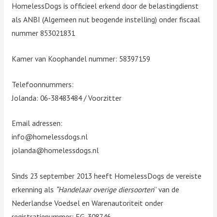
HomelessDogs is officieel erkend door de belastingdienst
als ANBI (Algemeen nut beogende instelling) onder fiscaal
nummer 853021831
Kamer van Koophandel nummer: 58397159
Telefoonnummers:
Jolanda: 06-38483484 / Voorzitter
Email adressen:
info@homelessdogs.nl
jolanda@homelessdogs.nl
Sinds 23 september 2013 heeft HomelessDogs de vereiste
erkenning als
“Handelaar overige diersoorten
” van de
Nederlandse Voedsel en Warenautoriteit onder
registratienummer: EG-308746