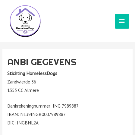
Hoof
ANBI GEGEVENS
Stichting HomelessDogs
Zandwierde 36
1353 CC Almere
Bankrekeningnummer: ING 7989887
IBAN: NL39INGB0007989887
BIC: INGBNL2A