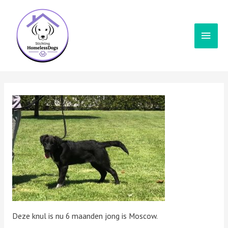
Hoof
Deze knul is nu 6 maanden jong is Moscow.